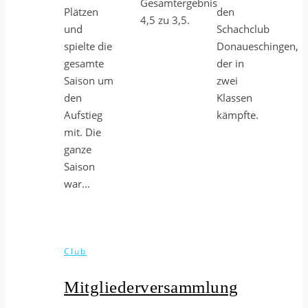
Gesamtergebnis
Plätzen
den
4,5 zu 3,5.
und
Schachclub
spielte die
Donaueschingen,
gesamte
der in
Saison um
zwei
den
Klassen
Aufstieg
kämpfte.
mit. Die
ganze
Saison
war…
Club
Mitgliederversammlung