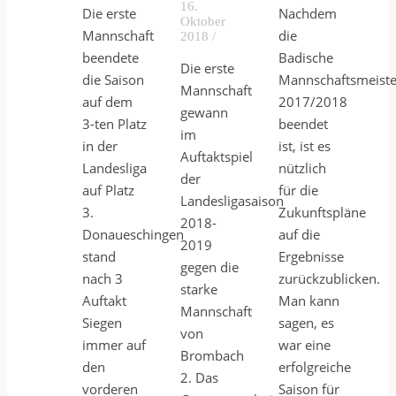
16.
Die erste
Nachdem
Oktober
Mannschaft
die
2018
/
beendete
Badische
Die erste
die Saison
Mannschaftsmeiste
Mannschaft
auf dem
2017/2018
gewann
3-ten Platz
beendet
im
in der
ist, ist es
Auftaktspiel
Landesliga
nützlich
der
auf Platz
für die
Landesligasaison
3.
Zukunftspläne
2018-
Donaueschingen
auf die
2019
stand
Ergebnisse
gegen die
nach 3
zurückzublicken.
starke
Auftakt
Man kann
Mannschaft
Siegen
sagen, es
von
immer auf
war eine
Brombach
den
erfolgreiche
2. Das
vorderen
Saison für