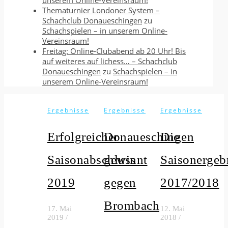
unserem Online-Vereinsraum!
Thematurnier Londoner System –
Schachclub Donaueschingen
zu
Schachspielen – in unserem Online-
Vereinsraum!
Freitag: Online-Clubabend ab 20 Uhr! Bis
auf weiteres auf lichess… – Schachclub
Donaueschingen
zu
Schachspielen – in
unserem Online-Vereinsraum!
Ergebnisse
Ergebnisse
Ergebnisse
Erfolgreicher
Donaueschingen
Die
Saisonabschluss
gewinnt
Saisonergeb
2019
gegen
2017/2018
Brombach
17. Mai
12. Mai
2019
/
2018
/