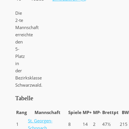
Die
2-te
Mannschaft
erreichte
den
5-
Platz
in
der
Bezirksklasse
Schwarzwald.
Tabelle
Rang
Mannschaft
Spiele
MP+
MP-
Brettpt
BW
St. Georgen-
1
8
14
2
47½
215
Schonach