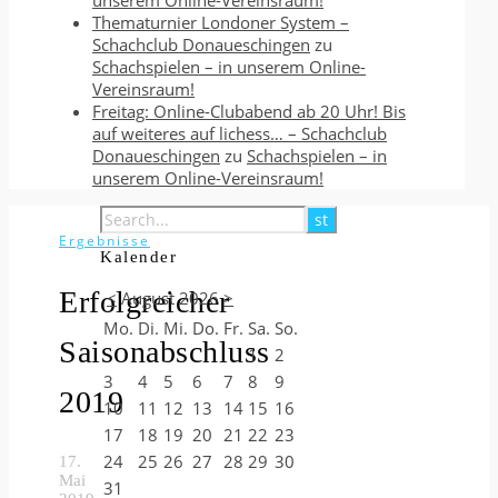
unserem Online-Vereinsraum!
Thematurnier Londoner System –
Schachclub Donaueschingen
zu
Schachspielen – in unserem Online-
Vereinsraum!
Freitag: Online-Clubabend ab 20 Uhr! Bis
auf weiteres auf lichess… – Schachclub
Donaueschingen
zu
Schachspielen – in
unserem Online-Vereinsraum!
Ergebnisse
Kalender
Erfolgreicher
<
August 2026
>
Mo.
Di.
Mi.
Do.
Fr.
Sa.
So.
Saisonabschluss
1
2
3
4
5
6
7
8
9
2019
10
11
12
13
14
15
16
17
18
19
20
21
22
23
24
25
26
27
28
29
30
17.
Mai
31