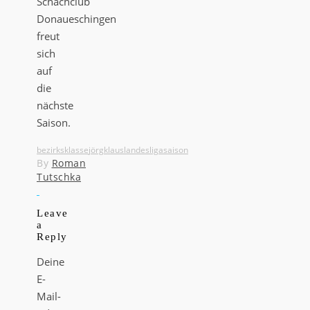
Schachclub
Donaueschingen
freut
sich
auf
die
nächste
Saison.
bezirksklasse
jörg
klaus
landesliga
saison
By
Roman
Tutschka
Leave
a
Reply
Deine
E-
Mail-