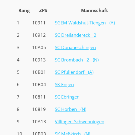
Rang
ZPS
Mannschaft
1
10911
SGEM Waldshut-Tiengen (A)
2
10912
SC Dreiländereck 2
3
10A05
SC Donaueschingen
4
10913
SC Brombach 2 (N)
5
10B01
SC Pfullendorf (A)
6
10B04
SK Engen
7
10811
SC Ebringen
8
10819
SC Horben (N)
9
10A13
Villingen-Schwenningen
10
10B03
SK Meßkirch (N)