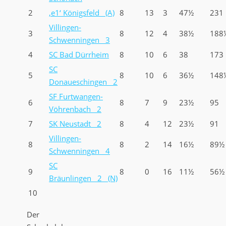
2
‚e1‘ Königsfeld (A)
8
13
3
47½
231
Villingen-
3
8
12
4
38½
188
Schwenningen 3
4
SC Bad Dürrheim
8
10
6
38
173
SC
5
8
10
6
36½
148
Donaueschingen 2
SF Furtwangen-
6
8
7
9
23½
95
Vöhrenbach 2
7
SK Neustadt 2
8
4
12
23½
91
Villingen-
8
8
2
14
16½
89½
Schwenningen 4
SC
9
8
0
16
11½
56½
Bräunlingen 2 (N)
10
Der