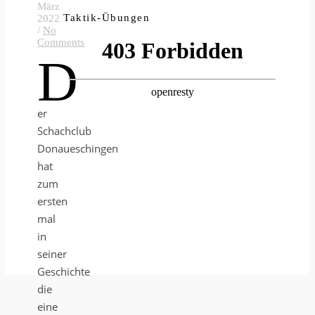
März
Taktik-Übungen
2022
/
No
Comments
D
er
Schachclub
Donaueschingen
hat
zum
ersten
mal
in
seiner
Geschichte
die
eine