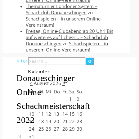
unserem Online-Vereinsraum!
Thematurnier Londoner System –
Schachclub Donaueschingen
zu
Schachspielen – in unserem Online-
Vereinsraum!
Freitag: Online-Clubabend ab 20 Uhr! Bis
auf weiteres auf lichess… – Schachclub
Donaueschingen
zu
Schachspielen – in
unserem Online-Vereinsraum!
Allgemein
Kalender
Donaueschinger
<
August 2026
>
Online
Mo.
Di.
Mi.
Do.
Fr.
Sa.
So.
1
2
Schachmeisterschaft
3
4
5
6
7
8
9
10
11
12
13
14
15
16
2022
17
18
19
20
21
22
23
24
25
26
27
28
29
30
31
24.